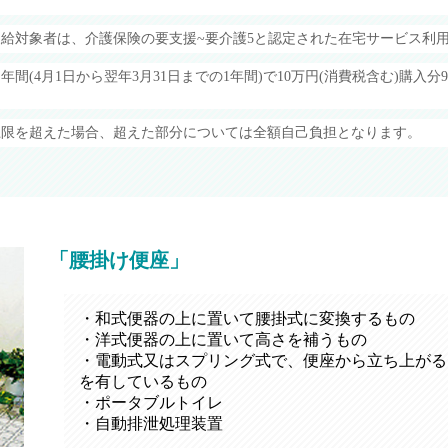
給対象者は、介護保険の要支援~要介護5と認定された在宅サービス利
間(4月1日から翌年3月31日までの1年間)で10万円(消費税含む)購入分
。
上限を超えた場合、超えた部分については全額自己負担となります。
「腰掛け便座」
・和式便器の上に置いて腰掛式に変換するもの
・洋式便器の上に置いて高さを補うもの
・電動式又はスプリング式で、便座から立ち上がる
を有しているもの
・ポータブルトイレ
・自動排泄処理装置