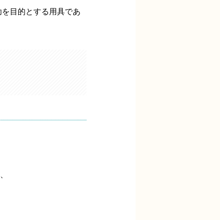
助を目的とする用具であ
、